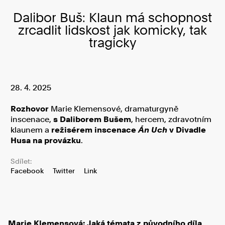
Dalibor Buš: Klaun má schopnost
zrcadlit lidskost jak komicky, tak
tragicky
28. 4. 2025
Rozhovor
Marie Klemensové, dramaturgyně
inscenace,
s Daliborem Bušem
, hercem, zdravotním
klaunem a
režisérem inscenace
Án Uch
v Divadle
Husa na provázku
.
Sdílet:
Facebook
Twitter
Link
Marie Klemensová: Jaká témata z původního díla