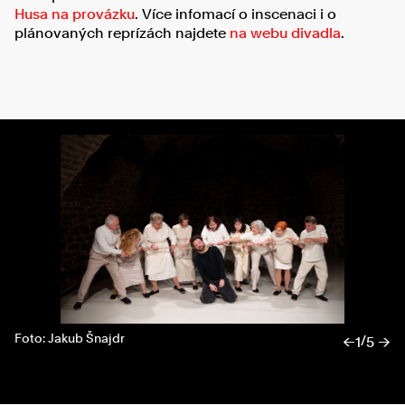
Husa na provázku
. Více infomací o inscenaci i o
plánovaných reprízách najdete
na webu divadla
.
Foto: Jakub Šnajdr
/
←
1
5 →