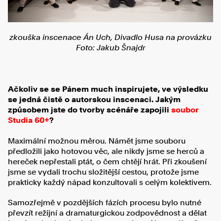
zkouška inscenace Án Uch, Divadlo Husa na provázku
Foto: Jakub Šnajdr
Ačkoliv se se Pánem much inspirujete, ve výsledku
se jedná čistě o autorskou inscenaci. Jakým
způsobem jste do tvorby scénáře zapojili
soubor
Studia 60+
?
Maximální možnou měrou. Námět jsme souboru
předložili jako hotovou věc, ale nikdy jsme se herců a
hereček nepřestali ptát, o čem chtějí hrát. Při zkoušení
jsme se vydali trochu složitější cestou, protože jsme
prakticky každý nápad konzultovali s celým kolektivem.
Samozřejmě v pozdějších fázích procesu bylo nutné
převzít režijní a dramaturgickou zodpovědnost a dělat