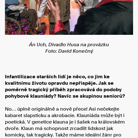
Án Uch, Divadlo Husa na provázku
Foto: David Konečný
Infantilizace starších lidí je něco, co jim ke
kvalitnímu životu opravdu nepřispěje. Jak se
poměrně tragický příběh zpracovává do podoby
pohybové klauniády? Navíc se skupinou seniorů?
No… úplně originálně a nově přece! Asi nečekejte
kabaret slapsticku a akrobacie. Klauniáda může být i
poetická. V genetice klauna je i šašek na královském
dvoře. Klaun má schopnost zrcadlit lidskost jak
komicky, tak tragicky. Takže máme ideální žánr pro