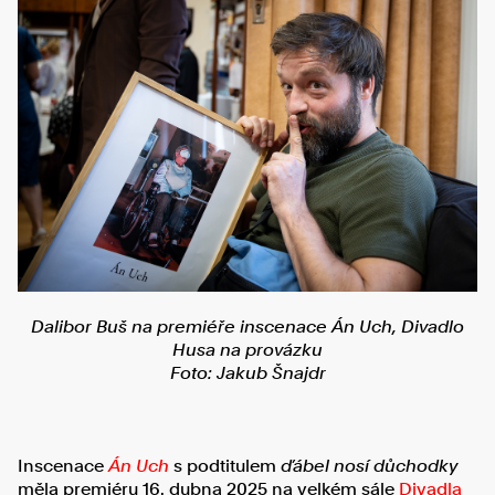
Dalibor Buš na premiéře inscenace Án Uch, Divadlo
Husa na provázku
Foto: Jakub Šnajdr
Inscenace
Án Uch
s podtitulem
ďábel nosí důchodky
měla premiéru 16. dubna 2025 na velkém sále
Divadla