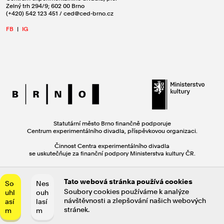
Zelný trh 294/9; 602 00 Brno
(+420) 542 123 451 / ced@ced-brno.cz
FB
|
IG
Statutární město Brno finančně podporuje
Centrum experimentálního divadla, příspěvkovou organizaci.
Činnost Centra experimentálního divadla
se uskutečňuje za finanční podpory Ministerstva kultury ČR.
Tato webová stránka používá cookies
So
Nes
Text: Miroslav Oščatka / Design: Jan Brož / Code: Jiří Maha & Jaroslav
Soubory cookies používáme k analýze
uhl
ouh
Hensl © 2021
návštěvnosti a zlepšování našich webových
así
lasí
stránek.
m
m