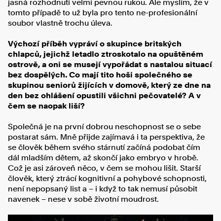
jasná rozhodnutí velmi pevnou rukou. Ale myslím, že v
tomto případě to už byla pro tento ne-profesionální
soubor vlastně trochu úleva.
Výchozí příběh vypráví o skupince britských
chlapců, jejichž letadlo ztroskotalo na opuštěném
ostrově, a oni se musejí vypořádat s nastalou situací
bez dospělých. Co mají tito hoši společného se
skupinou seniorů žijících v domově, který ze dne na
den bez ohlášení opustili všichni pečovatelé? A v
čem se naopak liší?
Společná je na první dobrou neschopnost se o sebe
postarat sám. Mně přijde zajímavá i ta perspektiva, že
se člověk během svého stárnutí začíná podobat čím
dál mladším dětem, až skončí jako embryo v hrobě.
Což je asi zároveň něco, v čem se mohou lišit. Starší
člověk, který ztrácí kognitivní a pohybové schopnosti,
není nepopsaný list a – i když to tak nemusí působit
navenek – nese v sobě životní moudrost.