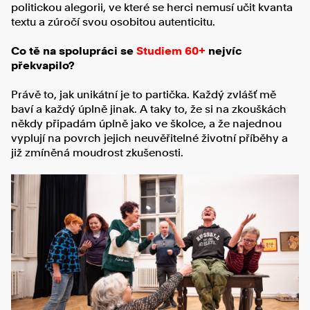
politickou alegorii, ve které se herci nemusí učit kvanta
textu a zúročí svou osobitou autenticitu.
Co tě na spolupráci se
Studiem 60+
nejvíc
překvapilo?
Právě to, jak unikátní je to partička. Každý zvlášť mě
baví a každý úplně jinak. A taky to, že si na zkouškách
někdy připadám úplně jako ve školce, a že najednou
vyplují na povrch jejich neuvěřitelné životní příběhy a
již zmíněná moudrost zkušenosti.