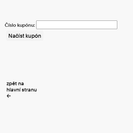
Číslo kupónu:
zpět na
hlavní stranu
←