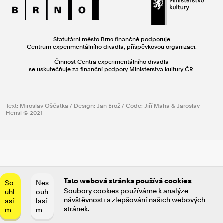
Statutární město Brno finančně podporuje
Centrum experimentálního divadla, příspěvkovou organizaci.
Činnost Centra experimentálního divadla
se uskutečňuje za finanční podpory Ministerstva kultury ČR.
Text: Miroslav Oščatka / Design: Jan Brož / Code: Jiří Maha & Jaroslav
Hensl © 2021
Tato webová stránka používá cookies
So
Nes
Soubory cookies používáme k analýze
uhl
ouh
návštěvnosti a zlepšování našich webových
así
lasí
stránek.
m
m