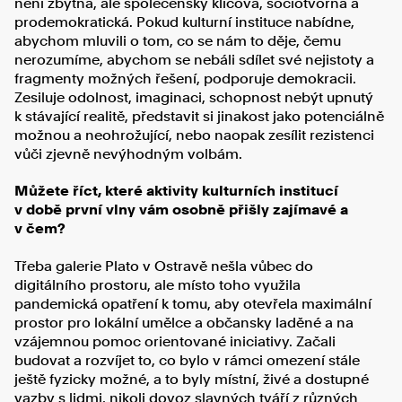
není zbytná, ale společensky klíčová, sociotvorná a
prodemokratická. Pokud kulturní instituce nabídne,
abychom mluvili o tom, co se nám to děje, čemu
nerozumíme, abychom se nebáli sdílet své nejistoty a
fragmenty možných řešení, podporuje demokracii.
Zesiluje odolnost, imaginaci, schopnost nebýt upnutý
k stávající realitě, představit si jinakost jako potenciálně
možnou a neohrožující, nebo naopak zesílit rezistenci
vůči zjevně nevýhodným volbám.
Můžete říct, které aktivity kulturních institucí
v době první vlny vám osobně přišly zajímavé a
v čem?
Třeba galerie Plato v Ostravě nešla vůbec do
digitálního prostoru, ale místo toho využila
pandemická opatření k tomu, aby otevřela maximální
prostor pro lokální umělce a občansky laděné a na
vzájemnou pomoc orientované iniciativy. Začali
budovat a rozvíjet to, co bylo v rámci omezení stále
ještě fyzicky možné, a to byly místní, živé a dostupné
vazby s lidmi, nikoli dovoz slavných tváří z různých