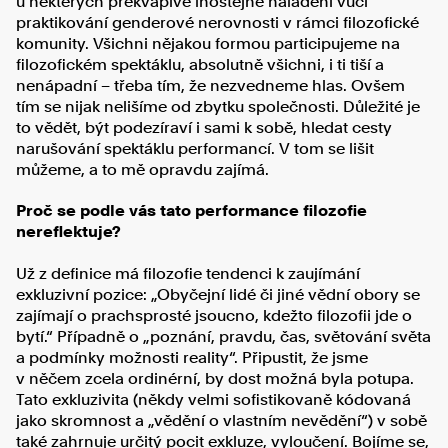
u některých překvapivě lhostejné naladění vůči
praktikování genderové nerovnosti v rámci filozofické
komunity. Všichni nějakou formou participujeme na
filozofickém spektáklu, absolutně všichni, i ti tiší a
nenápadní – třeba tím, že nezvedneme hlas. Ovšem
tím se nijak nelišíme od zbytku společnosti. Důležité je
to vědět, být podezíraví i sami k sobě, hledat cesty
narušování spektáklu performancí. V tom se lišit
můžeme, a to mě opravdu zajímá.
Proč se podle vás tato performance filozofie
nereflektuje?
Už z definice má filozofie tendenci k zaujímání
exkluzivní pozice: „Obyčejní lidé či jiné vědní obory se
zajímají o prachsprosté jsoucno, kdežto filozofii jde o
bytí.“ Případně o „poznání, pravdu, čas, světování světa
a podmínky možnosti reality“. Připustit, že jsme
v něčem zcela ordinérní, by dost možná byla potupa.
Tato exkluzivita (někdy velmi sofistikovaně kódovaná
jako skromnost a „vědění o vlastním nevědění“) v sobě
také zahrnuje určitý pocit exkluze, vyloučení. Bojíme se,