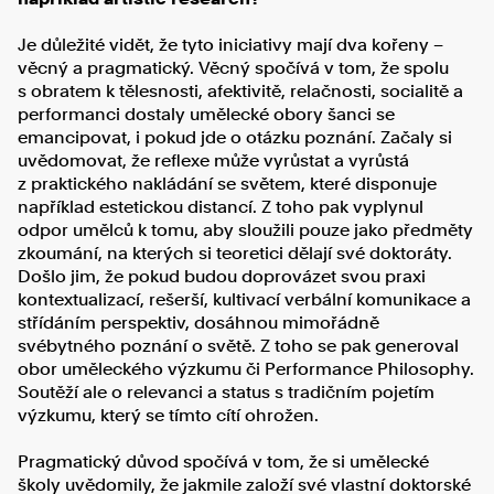
Je důležité vidět, že tyto iniciativy mají dva kořeny –
věcný a pragmatický. Věcný spočívá v tom, že spolu
s obratem k tělesnosti, afektivitě, relačnosti, socialitě a
performanci dostaly umělecké obory šanci se
emancipovat, i pokud jde o otázku poznání. Začaly si
uvědomovat, že reflexe může vyrůstat a vyrůstá
z praktického nakládání se světem, které disponuje
například estetickou distancí. Z toho pak vyplynul
odpor umělců k tomu, aby sloužili pouze jako předměty
zkoumání, na kterých si teoretici dělají své doktoráty.
Došlo jim, že pokud budou doprovázet svou praxi
kontextualizací, rešerší, kultivací verbální komunikace a
střídáním perspektiv, dosáhnou mimořádně
svébytného poznání o světě. Z toho se pak generoval
obor uměleckého výzkumu či Performance Philosophy.
Soutěží ale o relevanci a status s tradičním pojetím
výzkumu, který se tímto cítí ohrožen.
Pragmatický důvod spočívá v tom, že si umělecké
školy uvědomily, že jakmile založí své vlastní doktorské