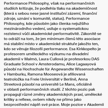
Performance Philosophy, však na performančních
studiích kritizuje, že podlehla tlaku na akademičnost
(která s sebou nese jasné instituční zázemí, finanční
zdroje, uznání v komunitě, status). Performance
Philosophy, kde působím jako členka nejužšího
mezinárodního vedení, usiluje o systematickou
rezistenci vůči akademické performativitě. Zákonitě se
to odráží na tom, že jen minimum členů této asociace
má stabilní místo v akademické struktuře jakožto ten,
kdo se věnuje filozofii performance. Esa Kirkkopelto je
profesorem uměleckého výzkumu na divadelní
akademii v Malmö, Laura Cullová je profesorkou DAS
Graduate School v Amsterodamu, Alice Lagaayová
působí na Hochschule für Angewandte Wissenschaften
v Hamburku, Ramona Mooseová je afiliovaná
teatroložka na Freie Universität v Berlíně, Anna
Streetová působí na universitě Le Mans, oficiálně
v oblasti performančních studií. Z těchto pozic pak
propagují různé změny akademických praxí, umělecké
kritiky a reflexe, ovšem nikdy ne přímo jako
bezprostřední náplň své práce. Moje pozice v Akademii