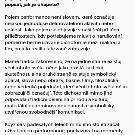
popsat, jak je chápete?
Pojem performance není slovem, které označuje
nějakou jednoduše definovatelnou aktivitu nebo
událost. Jako pojem se objevuje v naší řeči při těch
příležitostech, kdy potřebujeme mluvit o narušování
poměrně běžně užívané dichotomie mezi realitou a
tím, co tuto realitu takzvaně zobrazuje.
Máme tradicí zakořeněno, že na jedné straně existují
věci tohoto světa, něco jako prostá, faktická
skutečnost, a na druhé straně existuje symbolický
aparát, slova nebo obrazy, básně, filmy, filozofická
nebo vědecká pojednání, které věci tohoto světa nějak
zobrazují či označují. Této dichotomii mimo jiné
odpovídá i tradiční dělení na přírodu a kulturu,
materiální determinovanou danost a symbolicky
utvářenou svobodnější komunikaci.
Když se v padesátých letech minulého století začal
užívat pojem performance, poukazoval na momenty,