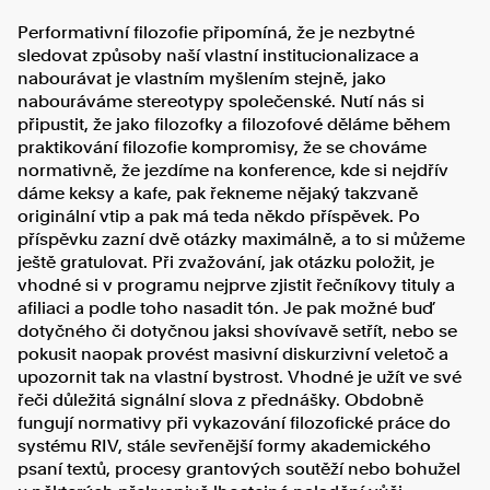
Performativní filozofie připomíná, že je nezbytné
sledovat způsoby naší vlastní institucionalizace a
nabourávat je vlastním myšlením stejně, jako
nabouráváme stereotypy společenské. Nutí nás si
připustit, že jako filozofky a filozofové děláme během
praktikování filozofie kompromisy, že se chováme
normativně, že jezdíme na konference, kde si nejdřív
dáme keksy a kafe, pak řekneme nějaký takzvaně
originální vtip a pak má teda někdo příspěvek. Po
příspěvku zazní dvě otázky maximálně, a to si můžeme
ještě gratulovat. Při zvažování, jak otázku položit, je
vhodné si v programu nejprve zjistit řečníkovy tituly a
afiliaci a podle toho nasadit tón. Je pak možné buď
dotyčného či dotyčnou jaksi shovívavě setřít, nebo se
pokusit naopak provést masivní diskurzivní veletoč a
upozornit tak na vlastní bystrost. Vhodné je užít ve své
řeči důležitá signální slova z přednášky. Obdobně
fungují normativy při vykazování filozofické práce do
systému RIV, stále sevřenější formy akademického
psaní textů, procesy grantových soutěží nebo bohužel