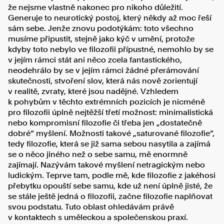
že nejsme vlastně nakonec pro nikoho důležití.
Generuje to neurotický postoj, který někdy až moc řeší
sám sebe. Jenže znovu podotýkám: toto všechno
musíme připustit, stejně jako kýč v umění, protože
kdyby toto nebylo ve filozofii přípustné, nemohlo by se
v jejím rámci stát ani něco zcela fantastického,
neodehrálo by se v jejím rámci žádné přerámování
skutečnosti, stvoření slov, která nás nově zorientují
v realitě, zvraty, které jsou nadějné. Vzhledem
k pohybům v těchto extrémních pozicích je nicméně
pro filozofii úplně nejtěžší třetí možnost: minimalistická
nebo kompromisní filozofie či třeba jen „dostatečně
dobré“ myšlení. Možnosti takové „saturované filozofie“,
tedy filozofie, která se již sama sebou nasytila a zajímá
se o něco jiného než o sebe samu, mě enormně
zajímají. Nazývám takové myšlení netragickým nebo
ludickým. Teprve tam, podle mě, kde filozofie z jakéhosi
přebytku opouští sebe samu, kde už není úplně jisté, že
se stále ještě jedná o filozofii, začne filozofie naplňovat
svou podstatu. Tuto oblast ohledávám právě
v kontaktech s uměleckou a společenskou praxí.