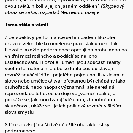
dvou světů, nikoli v jejich jasném oddělení.
(Skypeový
obraz se seká, rozpadá.)
Ne, neodcházejte!
Jsme stále s vámi!
Z perspektivy performance se tím pádem filozofie
ukazuje velmi blízko umělecké praxi. Jak umění, tak
filozofie jakožto performance operují na prahu nebo na
vnitřní mezi reálného a podílejí se na jeho
uskutečňování. Filozofie i umění jsou součástí reality
včetně té materiální a obě se touto cestou stávají
rovněž součástí šířeji pojatého pojmu politiky. Jakmile
slovo nebo umělecký tvar přestanou být chápány jako
druhořadá, nebo naopak významná, ale nereálná
reprezentace toho, co se děje ve „vážné“ realitě, a
prokáže se, jak moc tvarují vtělenou, zhmotněnou
skutečnost, ukáže se i jejich politický rozměr v širším
slova smyslu.
S tím souvisejí další dvě důležité charakteristiky
performance: