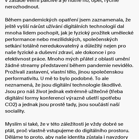
nerozhodnout.
Během pandemických opatření jsem zaznamenala, že
ještě vyšší nárůst užívání digitálních technologií dal
mnoha lidem pochopit, jak je fyzický prožitek umělecké
performance nebo mezilidských, společenských
setkání totálně neredukovatelný a důležitý nejen pro
naše fyzické a duševní zdraví, ale dokonce i pro
efektivnost práce. Mnoho mých přátel z oblasti umění
žádné streamy představení během pandemie nevidělo.
Prožívali zastavení, vlastní tělo, jinou společenskou
performativitu. U mě to bylo podobné. To ale
neznamená, že jsou digitální technologie škodlivé.
Jsou pro náš život jednak extrémně užitečné (třeba
digitální formy konferencí výrazně ušetří spotřebu
CO2) a jednak jsou prostě tady, jsou součástí naší
sociality.
Myslím si také, že v této záležitosti je vždy dobré se
ptát, proč vlastně vstupujeme do digitálního prostoru.
Děláme to proto, aby naše identita zůstala i navzdory