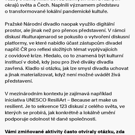
okrajů světa a Čech. Naplnili významem představu
o transformované lokální pandemické kultuře.
Pražské Národní divadlo naopak využilo digitální
prostor, ale jinak než pro přenos představení. V rámci
diskusí #kulturajenarod se pokusilo o vytvoření diskusní
platformy, ve které nabídlo účast zástupcům divadel
napříč ČR pro reflexi složitých témat vyplývajících
z covidové krize. Hledalo, co to znamená být kulturní
institucí v době, kdy jsou pro živé diváky divadla
zavřená. Kladlo si otázku, jak lze smysl divadla uchovat
a jinak materializovat, když není možné uvádět živá
představení.
V mezinárodním kontextu je zajímavá například
iniciativa UNESCO ResiliArt – Because art make us
resilient. Je to sekvence 123 diskusí z celého světa, ve
kterých se probírá, jak konkrétně a lokálně umění
podporuje odolnost té dané společnosti.
Vámi zmiňované aktivity často otvíraly otázku, zda