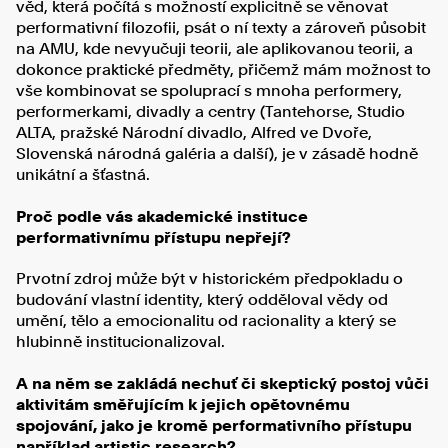
věd, která počítá s možností explicitně se věnovat
performativní filozofii, psát o ní texty a zároveň působit
na AMU, kde nevyučuji teorii, ale aplikovanou teorii, a
dokonce praktické předměty, přičemž mám možnost to
vše kombinovat se spoluprací s mnoha performery,
performerkami, divadly a centry (Tantehorse, Studio
ALTA, pražské Národní divadlo, Alfred ve Dvoře,
Slovenská národná galéria a další), je v zásadě hodně
unikátní a šťastná.
Proč podle vás akademické instituce
performativnímu přístupu nepřejí?
Prvotní zdroj může být v historickém předpokladu o
budování vlastní identity, který odděloval vědy od
umění, tělo a emocionalitu od racionality a který se
hlubinně institucionalizoval.
A na něm se zakládá nechuť či skeptický postoj vůči
aktivitám směřujícím k jejich opětovnému
spojování, jako je kromě performativního přístupu
například artistic research?