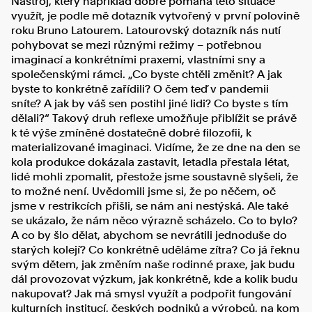
Nástroj, který například dobře pomáhá této situace
využít, je podle mě dotazník vytvořený v první polovině
roku Bruno Latourem. Latourovský dotazník nás nutí
pohybovat se mezi různými režimy – potřebnou
imaginací a konkrétními praxemi, vlastními sny a
společenskými rámci. „Co byste chtěli změnit? A jak
byste to konkrétně zařídili? O čem teď v pandemii
sníte? A jak by váš sen postihl jiné lidi? Co byste s tím
dělali?“ Takový druh reflexe umožňuje přiblížit se právě
k té výše zmíněné dostatečně dobré filozofii, k
materializované imaginaci. Vidíme, že ze dne na den se
kola produkce dokázala zastavit, letadla přestala létat,
lidé mohli zpomalit, přestože jsme soustavně slyšeli, že
to možné není. Uvědomili jsme si, že po něčem, oč
jsme v restrikcích přišli, se nám ani nestýská. Ale také
se ukázalo, že nám něco výrazně scházelo. Co to bylo?
A co by šlo dělat, abychom se nevrátili jednoduše do
starých kolejí? Co konkrétně uděláme zítra? Co já řeknu
svým dětem, jak změním naše rodinné praxe, jak budu
dál provozovat výzkum, jak konkrétně, kde a kolik budu
nakupovat? Jak má smysl využít a podpořit fungování
kulturních institucí, českých podniků a výrobců, na kom