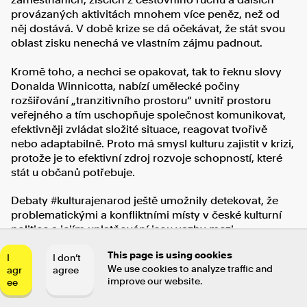
provázaných aktivitách mnohem více peněz, než od
něj dostává. V době krize se dá očekávat, že stát svou
oblast zisku nenechá ve vlastním zájmu padnout.
Kromě toho, a nechci se opakovat, tak to řeknu slovy
Donalda Winnicotta, nabízí umělecké počiny
rozšiřování „tranzitivního prostoru“ uvnitř prostoru
veřejného a tím uschopňuje společnost komunikovat,
efektivněji zvládat složité situace, reagovat tvořivě
nebo adaptabilně. Proto má smysl kulturu zajistit v krizi,
protože je to efektivní zdroj rozvoje schopností, které
stát u občanů potřebuje.
Debaty #kulturajenarod ještě umožnily detekovat, že
problematickými a konfliktními místy v české kulturní
politice a jejím uplatňování jsou vazby mezi
jednotlivými aktéry. Existuje kvalitně sepsaná kulturní
This page is using cookies
politika, ale není kulturními politiky transformována do
I
I don’t
We use cookies to analyze traffic and
agr
agree
reality. Existuje mnoho kvalitního živého umění, ale
improve our website.
ee
kulturní domy spolu úplně zbytečně soutěží nebo se
vzájemně ignorují a z důvodů vzájemné nevraživosti