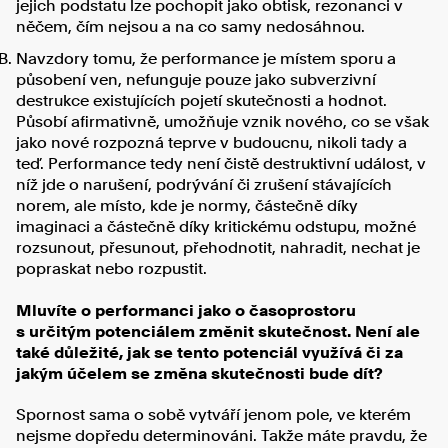
jejich podstatu lze pochopit jako obtisk, rezonanci v
něčem, čím nejsou a na co samy nedosáhnou.
Navzdory tomu, že performance je místem sporu a
působení ven, nefunguje pouze jako subverzivní
destrukce existujících pojetí skutečnosti a hodnot.
Působí afirmativně, umožňuje vznik nového, co se však
jako nové rozpozná teprve v budoucnu, nikoli tady a
teď. Performance tedy není čistě destruktivní událost, v
níž jde o narušení, podrývání či zrušení stávajících
norem, ale místo, kde je normy, částečně díky
imaginaci a částečně díky kritickému odstupu, možné
rozsunout, přesunout, přehodnotit, nahradit, nechat je
popraskat nebo rozpustit.
Mluvíte o performanci jako o časoprostoru
s určitým potenciálem změnit skutečnost. Není ale
také důležité, jak se tento potenciál využívá či za
jakým účelem se změna skutečnosti bude dít?
Spornost sama o sobě vytváří jenom pole, ve kterém
nejsme dopředu determinováni. Takže máte pravdu, že