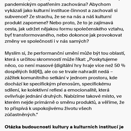
pandemickým opatřením zachována? Abychom
vykázali jako kulturní instituce činnost a zachovali si
subvence? Ze strachu, že se na nás a náš kulturní
produkt zapomene? Nebo proto, že to je zajímavá
cesta, jak udržet nějakou formu společenského vztahu,
byť transformovaného, nebo dokonce jak provokovat
změny ve společnosti i v nás samých?
Myslím si, že performanční umění může být tou oblastí,
která s určitou skromností může říkat: „Poskytujeme
něco, co není masové (digitální hry hraje více než 50 %
dospělých lidí[4]), ale co se trvale nahradit nedá –
zážitek komunitního setkání v jednom prostoru, kde
dochází ke specifickým přenosům, specifickému
sdílení, ke kolektivní reflexi a emocionalitě, která
ovlivňuje jednání druhých. Nabízíme takové místo, ve
kterém nejde primárně o směnu produktů, a věříme, že
to přispívá k uspokojivému životu všech
zúčastněných.“
Otázka budoucnosti kultury a kulturních institucí je