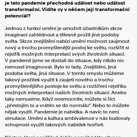
je tato pandemie přechodná událost nebo událost
transformační. Vidíte vy v něčem její transformační
potenciál?
Jednou z funkcí umění je umožnit účastníkům skrze
imaginaci zahlédnout a tělesně prožít jiné podoby
světa. Skrze znejištění nabízí umění možnost zaujmout
nový a trochu promyšlenější postoj ke světu, rozšířit si
rejstřík možných interpretací svých životních situací.
V pandemii jsme se dostali do situace, kdy nikdo nic
nemusel imaginovat. Bylo to tady. Znejištění, jiná
podoba světa, jiná situace. V tomto smyslu můžeme
takový prožitek využít k zaujetí nového a trochu
promyšlenějšího postoje ke světu a rozšíření rejstříku
možných interpretací našich životních situací. Anebo
taky nemusíme. Když onemocníte, můžete si říct
„přestojím to a vrátím se do normálu“. Nebo to můžete
nějak využít. Pandemie je nabídka. A navíc to není
simulace. Umění a kultura ambivalence v nás budovaly
schopnost využít takových nabídek tvořivě.