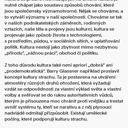
nutné chápat jako soustavu způsobů chování, které
jsou společensky významotvorné. Nějak se chováme, a
to vytváří významy v naší společnosti. Chováme se tak
v našich podnikatelských záměrech, rodinných
vztazích, naše těla a projevy jsou kulturní, kultura se
projevuje jako způsob života s technologiemi,
s prostředím, půdou, v sociálních sítích, v uplatňování
politik. Kultura nestojí jako zbytnost mimo nezbytnou
„přírodu“, „vážnou práci“, obchod či politiku.
Z toho důvodu kultura také není apriori „dobrá“ ani
„prodemokratická“. Barry Glassner například proslavil
koncept kultury strachu. Ta je postavena na utváření
atmosféry různých druhů ohrožení, která vyžadují
vzdát se odpovědnosti za vlastní výklad světa a vlastní
volby a svěřovat se do rukou autoritativních vůdců,
kterým je přisouzena moc chránit proti vnějšku a trestat
uvnitř systému ty, kteří se narativu a z něj plynoucí
nadvládě odmítají přizpůsobit. Existují umělecké
počiny, které podporují kulturu strachu.