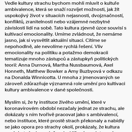
Vedle kultury strachu bychom mohli mluvit o kultuře
ambivalence, která se snaží rozvíjet možnosti, jak žít
uspokojivý život v situacích nejasnosti, dvojznačností,
konfliktů, zranitelnosti nebo vzájemné nezbytné
závislosti lidí na sobě. Tato kultura zjevně úzce souvisí s
kultivací emocionality. Umíme zvládnout, že nemáme
jasno, jak si vysvětlit aktuální situaci. Cítíme se
nepohodlně, ale nevolíme rychlá řešení. Vliv
emocionality na politiku a potažmo demokracii
tematizuje mnoho zástupců a zástupkyň politických
teorií: Anna Durnová, Martha Nussbaumová, Axel
Honneth, Matthew Bowker a Amy Buzbyová v odkazu
na Donalda Winnicotta. U mnoha z jmenovaných se
zároveň zdůrazňuje významná role umění pro kultivaci
kultury ambivalence v dané společnosti.
Myslím si, že ty instituce živého umění, které v
koronavirovém období nezačaly jednat ze strachu, ale
dokázaly s ním tvořivě pracovat jako s ambivalencí,
nebo instituce, které prostě strach překonaly a nabídly
se jako opora pro strachy okolí, prokázaly, že kultura