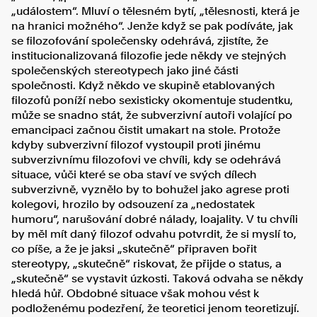
„událostem“. Mluví o tělesném bytí, „tělesnosti, která je
na hranici možného“. Jenže když se pak podíváte, jak
se filozofování společensky odehrává, zjistíte, že
institucionalizovaná filozofie jede někdy ve stejných
společenských stereotypech jako jiné části
společnosti. Když někdo ve skupině etablovaných
filozofů poníží nebo sexisticky okomentuje studentku,
může se snadno stát, že subverzivní autoři volající po
emancipaci začnou čistit umakart na stole. Protože
kdyby subverzivní filozof vystoupil proti jinému
subverzivnímu filozofovi ve chvíli, kdy se odehrává
situace, vůči které se oba staví ve svých dílech
subverzivně, vyznělo by to bohužel jako agrese proti
kolegovi, hrozilo by odsouzení za „nedostatek
humoru“, narušování dobré nálady, loajality. V tu chvíli
by měl mít daný filozof odvahu potvrdit, že si myslí to,
co píše, a že je jaksi „skutečně“ připraven bořit
stereotypy, „skutečně“ riskovat, že přijde o status, a
„skutečně“ se vystavit úzkosti. Taková odvaha se někdy
hledá hůř. Obdobné situace však mohou vést k
podloženému podezření, že teoretici jenom teoretizují.