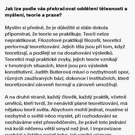
Jak lze podle vás překračovat oddělení tělesnosti a
myšlení, teorie a praxe?
Myslím si předně, že je důležité si stále dokola
připomínat, že teorie se praktikuje. Teorii nelze
nepraktikovat. Filozofové praktikují filozofii, teoretici
performují teoretizování. Jejich těla jsou při tom, když
teoretizují, a podílejí se na dosahování výsledků.
Teoretici mají praktické zvyky, jejich teorie vznikají
v hmotných situacích, které jsou pro výsledek
konstitutivní. Judith Butlerová mluví o nezbytnosti opor,
různých zaužívaných bází, dokonce i institučních, které
teoretizování zároveň formují a zároveň umožňují.
A na druhé straně, každý člověk, každý praktik, včetně
umělců, kteří tvrdí, že nenávidí plané teoretizování, má
nějakou teorii světa. Abychom mohli jednat, musíme si
nezbytně o světě něco myslet, při rozhodování se
necháváme vést přesvědčením, že právě toto jednání
má kvůli něčemu větší smysl než jiné. I improvizace
vychází z jistého pojetí toho, jak vzniká význam,