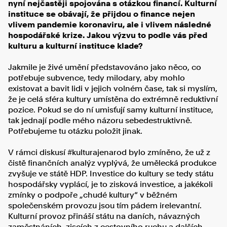
nyní nejčastěji spojována s otázkou financí. Kulturní
instituce se obávají, že přijdou o finance nejen
vlivem pandemie koronaviru, ale i vlivem následné
hospodářské krize. Jakou výzvu to podle vás před
kulturu a kulturní instituce klade?
Jakmile je živé umění představováno jako něco, co
potřebuje subvence, tedy milodary, aby mohlo
existovat a bavit lidi v jejich volném čase, tak si myslím,
že je celá sféra kultury umístěna do extrémně reduktivní
pozice. Pokud se do ní umisťují samy kulturní instituce,
tak jednají podle mého názoru sebedestruktivně.
Potřebujeme tu otázku položit jinak.
V rámci diskusí #kulturajenarod bylo zmíněno, že už z
čistě finančních analýz vyplývá, že umělecká produkce
zvyšuje ve státě HDP. Investice do kultury se tedy státu
hospodářsky vyplácí, je to zisková investice, a jakékoli
zmínky o podpoře „chudé kultury“ v běžném
společenském provozu jsou tím pádem irelevantní.
Kulturní provoz přináší státu na daních, návazných
zaměstnáních, ziscích z cestovního ruchu a dalších