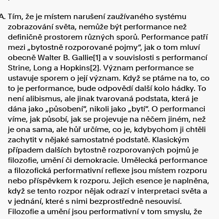
Tím, že je místem narušení zaužívaného systému
zobrazování světa, nemůže být performance než
definičně prostorem různých sporů. Performance patří
mezi „bytostně rozporované pojmy“, jak o tom mluví
obecně Walter B. Gallie[1] a v souvislosti s performancí
Strine, Long a Hopkins[2]. Význam performance se
ustavuje sporem o její význam. Když se ptáme na to, co
to je performance, bude odpovědí další kolo hádky. To
není alibismus, ale jinak tvarovaná podstata, která je
dána jako „působení“, nikoli jako „bytí“. O performanci
víme, jak působí, jak se projevuje na něčem jiném, než
je ona sama, ale hůř určíme, co je, kdybychom ji chtěli
zachytit v nějaké samostatné podstatě. Klasickým
případem dalších bytostně rozporovaných pojmů je
filozofie, umění či demokracie. Umělecká performance
a filozofická performativní reflexe jsou místem rozporu
nebo příspěvkem k rozporu. Jejich esence je naplněna,
když se tento rozpor nějak odrazí v interpretaci světa a
v jednání, které s nimi bezprostředně nesouvisí.
Filozofie a umění jsou performativní v tom smyslu, že