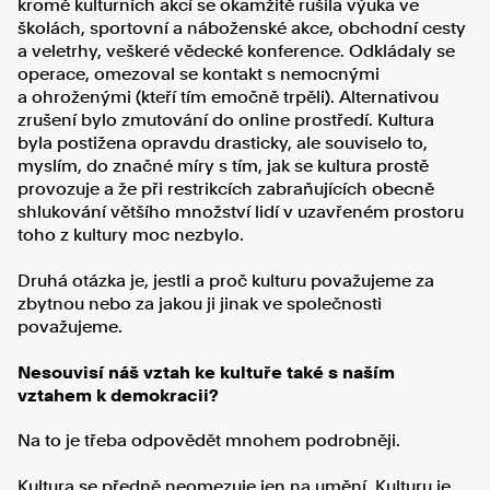
kromě kulturních akcí se okamžitě rušila výuka ve
školách, sportovní a náboženské akce, obchodní cesty
a veletrhy, veškeré vědecké konference. Odkládaly se
operace, omezoval se kontakt s nemocnými
a ohroženými (kteří tím emočně trpěli). Alternativou
zrušení bylo zmutování do online prostředí. Kultura
byla postižena opravdu drasticky, ale souviselo to,
myslím, do značné míry s tím, jak se kultura prostě
provozuje a že při restrikcích zabraňujících obecně
shlukování většího množství lidí v uzavřeném prostoru
toho z kultury moc nezbylo.
Druhá otázka je, jestli a proč kulturu považujeme za
zbytnou nebo za jakou ji jinak ve společnosti
považujeme.
Nesouvisí náš vztah ke kultuře také s naším
vztahem k demokracii?
Na to je třeba odpovědět mnohem podrobněji.
Kultura se předně neomezuje jen na umění. Kulturu je