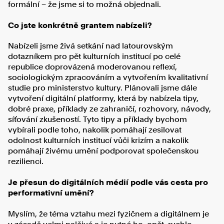
formální – že jsme si to možná objednali.
Co jste konkrétně grantem nabízeli?
Nabízeli jsme živá setkání nad latourovským
dotazníkem pro pět kulturních institucí po celé
republice doprovázená moderovanou reflexí,
sociologickým zpracováním a vytvořením kvalitativní
studie pro ministerstvo kultury. Plánovali jsme dále
vytvoření digitální platformy, která by nabízela tipy,
dobré praxe, příklady ze zahraničí, rozhovory, návody,
síťování zkušeností. Tyto tipy a příklady bychom
vybírali podle toho, nakolik pomáhají zesilovat
odolnost kulturních institucí vůči krizím a nakolik
pomáhají živému umění podporovat společenskou
rezilienci.
Je přesun do digitálních médií podle vás cesta pro
performativní umění?
Myslím, že téma vztahu mezi fyzičnem a digitálnem je
v zásadě velmi palčivé a je nutné ho, opět, rychle