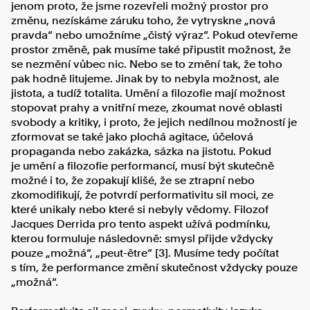
jenom proto, že jsme rozevřeli možný prostor pro
změnu, nezískáme záruku toho, že vytryskne „nová
pravda“ nebo umožníme „čistý výraz“. Pokud otevřeme
prostor změně, pak musíme také připustit možnost, že
se nezmění vůbec nic. Nebo se to změní tak, že toho
pak hodně litujeme. Jinak by to nebyla možnost, ale
jistota, a tudíž totalita. Umění a filozofie mají možnost
stopovat prahy a vnitřní meze, zkoumat nové oblasti
svobody a kritiky, i proto, že jejich nedílnou možností je
zformovat se také jako plochá agitace, účelová
propaganda nebo zakázka, sázka na jistotu. Pokud
je umění a filozofie performancí, musí být skutečně
možné i to, že zopakují klišé, že se ztrapní nebo
zkomodifikují, že potvrdí performativitu sil moci, ze
které unikaly nebo které si nebyly vědomy. Filozof
Jacques Derrida pro tento aspekt užívá podmínku,
kterou formuluje následovně: smysl přijde vždycky
pouze „možná“, „peut-être“ [3]. Musíme tedy počítat
s tím, že performance změní skutečnost vždycky pouze
„možná“.