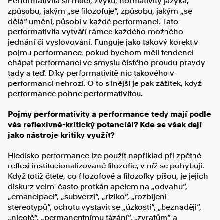
Performativita sil moci, zvyku, normativity jazyka,
způsobu, jakým „se filozofuje“, způsobu, jakým „se
dělá“ umění, působí v každé performanci. Tato
performativita vytváří rámec každého možného
jednání či vyslovování. Funguje jako takový korektiv
pojmu performance, pokud bychom měli tendenci
chápat performanci ve smyslu čistého proudu pravdy
tady a teď. Díky performativitě nic takového v
performanci nehrozí. O to silnější je pak zážitek, když
performance pohne performativitou.
Pojmy performativity a performance tedy mají podle
vás reflexivně-kritický potenciál? Kde se však dají
jako nástroje kritiky využít?
Hledisko performance lze použít například při zpětné
reflexi institucionalizované filozofie, v níž se pohybuji.
Když totiž čtete, co filozofové a filozofky píšou, je jejich
diskurz velmi často protkán apelem na „odvahu“,
„emancipaci“, „subverzi“, „riziko“, „rozbíjení
stereotypů“, ochotu vystavit se „úzkosti“, „beznaději“,
„nicotě“, „permanentnímu tázání“, „zvratům“ a