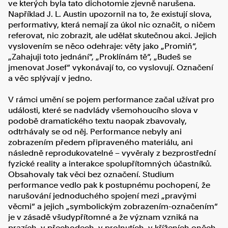
ve kterých byla tato dichotomie zjevně narušena.
Například J. L. Austin upozornil na to, že existují slova,
performativy, která nemají za úkol nic označit, o ničem
referovat, nic zobrazit, ale udělat skutečnou akci. Jejich
vyslovením se něco odehraje: věty jako „Promiň“,
„Zahajuji toto jednání“, „Proklínám tě“, „Budeš se
jmenovat Josef“ vykonávají to, co vyslovují. Označení
a věc splývají v jedno.
V rámci umění se pojem performance začal užívat pro
události, které se nadvlády všemohoucího slova v
podobě dramatického textu naopak zbavovaly,
odtrhávaly se od něj. Performance nebyly ani
zobrazením předem připraveného materiálu, ani
následně reprodukovatelné – vyvěraly z bezprostřední
fyzické reality a interakce spolupřítomných účastníků.
Obsahovaly tak věci bez označení. Studium
performance vedlo pak k postupnému pochopení, že
narušování jednoduchého spojení mezi „pravými
věcmi“ a jejich „symbolickým zobrazením-označením“
je v zásadě všudypřítomné a že význam vzniká na
prazích, v přechodech, v prolnutích, v kříženích oněch