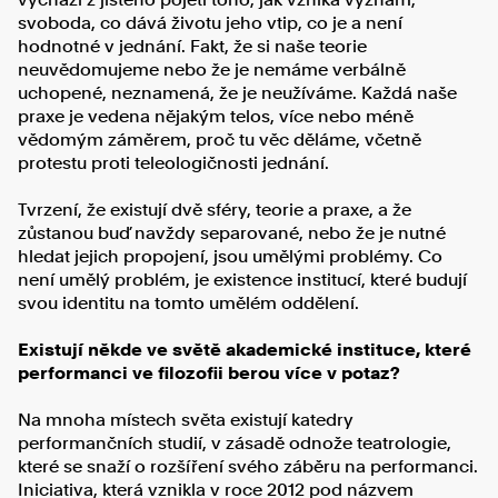
svoboda, co dává životu jeho vtip, co je a není
hodnotné v jednání. Fakt, že si naše teorie
neuvědomujeme nebo že je nemáme verbálně
uchopené, neznamená, že je neužíváme. Každá naše
praxe je vedena nějakým telos, více nebo méně
vědomým záměrem, proč tu věc děláme, včetně
protestu proti teleologičnosti jednání.
Tvrzení, že existují dvě sféry, teorie a praxe, a že
zůstanou buď navždy separované, nebo že je nutné
hledat jejich propojení, jsou umělými problémy. Co
není umělý problém, je existence institucí, které budují
svou identitu na tomto umělém oddělení.
Existují někde ve světě akademické instituce, které
performanci ve filozofii berou více v potaz?
Na mnoha místech světa existují katedry
performančních studií, v zásadě odnože teatrologie,
které se snaží o rozšíření svého záběru na performanci.
Iniciativa, která vznikla v roce 2012 pod názvem