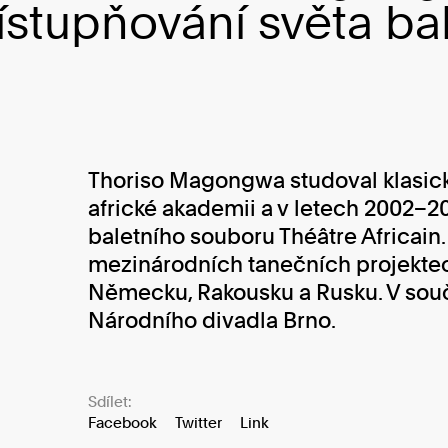
ístupňování světa ba
Thoriso Magongwa studoval klasick
africké akademii a v letech 2002–20
baletního souboru Théâtre Africain.
mezinárodních tanečních projektech
Německu, Rakousku a Rusku. V souča
Národního divadla Brno.
Sdílet:
Facebook
Twitter
Link