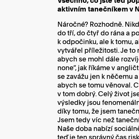
Všechno, co jste teď pops
aktivním tanečníkem v 
Náročné? Rozhodně. Nikdy
do tří, do čtyř do rána a
k odpočinku, ale k tomu, 
vytvářel příležitosti. Je 
abych se mohl dále rozvíje
none“, jak říkáme v angli
se zavážu jen k něčemu a
abych se tomu věnoval. Ch
v tom dobrý. Celý život jse
výsledky jsou fenomenální
díky tomu, že jsem tanečn
Jsem tedy víc než taneční
Naše doba nabízí sociálně,
teď je ten správný čas ris