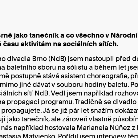
Brně jako tanečník a co všechno v Národn
 času aktivitám na sociálních sítích.
ho divadla Brno (NdB) jsem nastoupil před de
a baletního sboru na sólistu a během let js
 mě postupně stává asistent choreografie, př
imo jiné dávat v souboru hodiny baletu. Po
iálních sítí NdB. Vedl jsem například rozhov
na propagaci programu. Tradičně se divadlo 
 propagujete. Já se již pár let snažím dokáza
ji jako tanečník, ale zároveň vlastně působí
 nás například hostovala Marianela Núñez z
astasia Matvienko. Pořídil jsem interview t