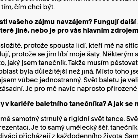
 tím, čím chci být.
sti vašeho zájmu navzájem? Fungují další z
teré jiné, nebo je pro vás hlavním zdroje
ložité, protože spousta lidí, kteří mě na sítí
ují, protože se jim líbí moje šaty. Některým s
 to, jaký jsem tanečník. Takže musím pěstova
blast byla důležitější než jiná. Místo toho j
Nejsem vůbec jednostranný. Svět baletu je vel
 zásadní. Je pro mě navíc naprosto přirozené
y v kariéře baletního tanečníka? A jak se n
mě samotný strnulý a rigidní svět tance. Svět
ezentaci. Je to samý umělecký šéf, tanečník,
diváci přicházejí z každodenního života. Sa