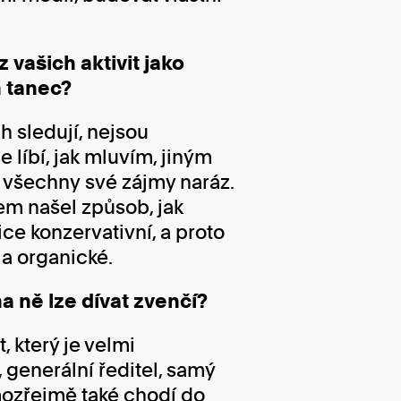
 vašich aktivit jako
m tanec?
ch sledují, nejsou
e líbí, jak mluvím, jiným
t všechny své zájmy naráz.
sem našel způsob, jak
ice konzervativní, a proto
 a organické.
a ně lze dívat zvenčí?
, který je velmi
 generální ředitel, samý
mozřejmě také chodí do