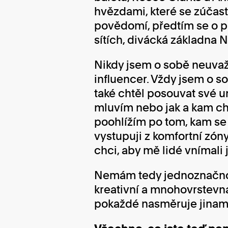
hvězdami, které se zúčast
povědomí, předtím se o p
sítích, divácká základna N
Nikdy jsem o sobě neuvaž
influencer. Vždy jsem o s
také chtěl posouvat své um
mluvím nebo jak a kam cho
poohlížím po tom, kam se
vystupuji z komfortní zón
chci, aby mě lidé vnímali
Nemám tedy jednoznačnou
kreativní a mnohovrstevn
pokaždé nasměruje jinam, n