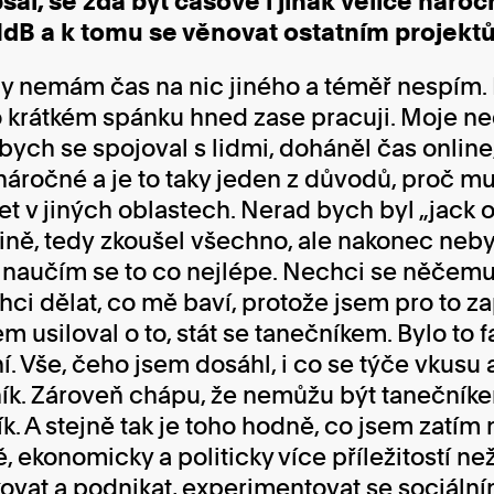
al, se zdá být časově i jinak velice nároč
NdB a k tomu se věnovat ostatním projekt
 nemám čas na nic jiného a téměř nespím. 
 po krátkém spánku hned zase pracuji. Moje n
abych se spojoval s lidmi, doháněl čas online
to náročné a je to taky jeden z důvodů, proč m
t v jiných oblastech. Nerad bych byl „jack of
čtině, tedy zkoušel všechno, ale nakonec neb
 naučím se to co nejlépe. Nechci se něčemu 
ci dělat, co mě baví, protože jsem pro to z
m usiloval o to, stát se tanečníkem. Bylo to f
. Vše, čeho jsem dosáhl, i co se týče vkusu a
ík. Zároveň chápu, že nemůžu být tanečníkem
k. A stejně tak je toho hodně, co jsem zatí
 ekonomicky a politicky více příležitostí ne
kovat a podnikat, experimentovat se sociální