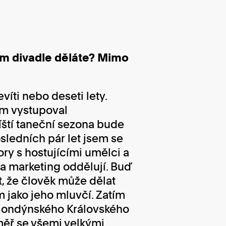
ím divadle děláte? Mimo
víti nebo deseti lety.
em vystupoval
íští taneční sezona bude
sledních pár let jsem se
ory s hostujícími umělci a
a marketing oddělují. Buď
t, že člověk může dělat
m jako jeho mluvčí. Zatím
 londýnského Královského
éměř se všemi velkými