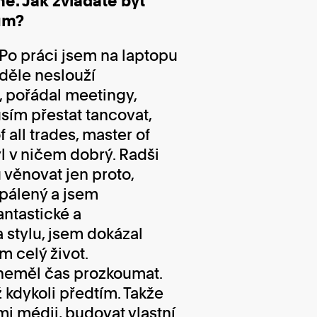
né. Jak zvládáte být
ům?
Po práci jsem na laptopu
eděle neslouží
, pořádal meetingy,
usím přestat tancovat,
 all trades, master of
yl v ničem dobrý. Radši
věnovat jen proto,
apálený a jsem
antastické a
 stylu, jsem dokázal
 celý život.
m neměl čas prozkoumat.
ž kdykoli předtím. Takže
mi médii, budovat vlastní