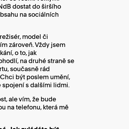
NdB dostat do širšího
obsahu na sociálních
ežisér, model či
sím zároveň. Vždy jsem
ní, o to, jak
hodlí, na druhé straně se
tu, současně rád
. Chci být poslem umění,
spojení s dalšími lidmi.
, ale vím, že bude
u na telefonu, která mě