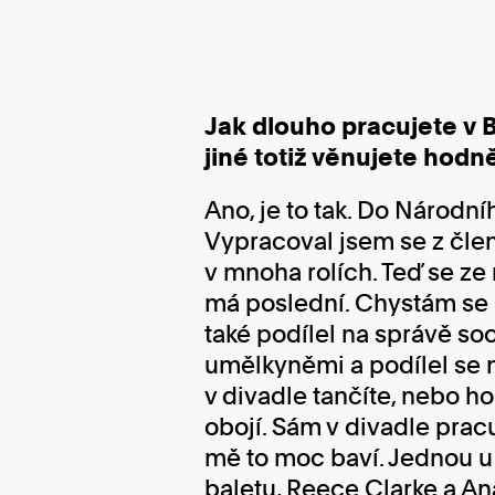
Jak dlouho pracujete v 
jiné totiž věnujete hodně
Ano, je to tak. Do Národní
Vypracoval jsem se z člen
v mnoha rolích. Teď se ze
má poslední. Chystám se m
také podílel na správě soc
umělkyněmi a podílel se 
v divadle tančíte, nebo ho
obojí. Sám v divadle pracu
mě to moc baví. Jednou u
baletu, Reece Clarke a An