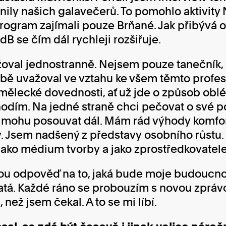
nily našich galavečerů. To pomohlo aktivity 
rogram zajímali pouze Brňané. Jak přibývá 
dB se čím dál rychleji rozšiřuje.
oval jednostranně. Nejsem pouze tanečník, r
obě uvažoval ve vztahu ke všem těmto profe
ělecké dovednosti, ať už jde o způsob obléká
dím. Na jedné straně chci pečovat o své po
 mohu posouvat dál. Mám rád výhody komfor
y. Jsem nadšený z představy osobního růstu
 jako médium tvorby a jako zprostředkovatele 
 odpověď na to, jaká bude moje budoucnost
atá. Každé ráno se probouzím s novou zprávo
ež jsem čekal. A to se mi líbí.