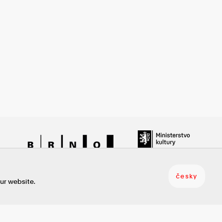
Statutární město Brno finančně podporuje
česky
ur website.
Centrum experimentálního divadla, příspěvkovou organizaci.
Činnost Centra experimentálního divadla
se uskutečňuje za finanční podpory Ministerstva kultury ČR.