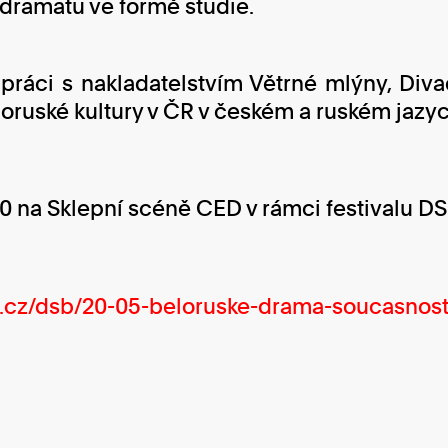
dramatu ve formě studie.
práci s nakladatelstvím Větrné mlýny, Di
ruské kultury v ČR v českém a ruském jazy
00 na Sklepní scéně CED v rámci festivalu DS
et.cz/dsb/20-05-beloruske-drama-soucasnost