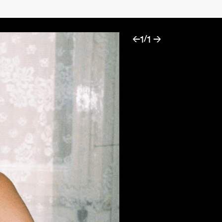
/
←
1
1 →