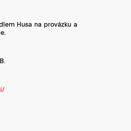
vadlem Husa na provázku a
ce.
B.
i/