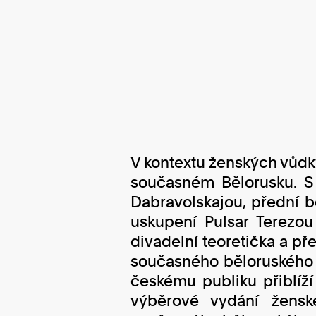
V kontextu ženských vůdk
současném Bělorusku. S
Dabravolskajou, přední b
uskupení Pulsar Terezo
divadelní teoretička a př
současného běloruského d
českému publiku přiblíží
výběrové vydání žensk