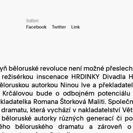
Sdílet:
Facebook
Twitter
Link
yň běloruské revoluce není možné přeslechn
 režisérkou inscenace HRDINKY Divadla H
ěloruskou autorkou Ninou Ive a překladat
u Krčálovou bude o odbojném potenciálu 
ekladatelka Romana Štorková Maliti. Společn
ramatu, která vychází v nakladatelství Vět
 běloruské autorky různých generací či po
ého běloruského dramatu a zároveň o 