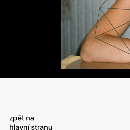
zpět na
hlavní stranu