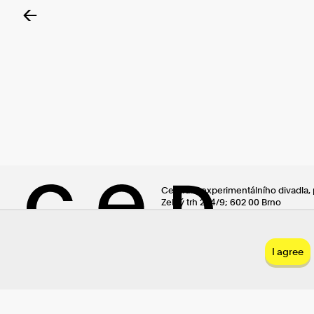
←
Centrum experimentálního divadla, 
Zelný trh 294/9; 602 00 Brno
(+420) 542 123 451 / ced@ced-brno.
FB
|
IG
I agree