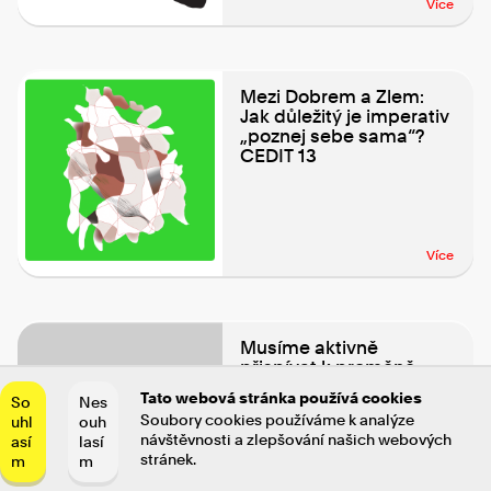
Více
Mezi Dobrem a Zlem:
Jak důležitý je imperativ
„poznej sebe sama“?
CEDIT 13
Více
Musíme aktivně
přispívat k proměně
světa
Tato webová stránka používá cookies
So
Nes
CEDIT_online
Soubory cookies používáme k analýze
uhl
ouh
návštěvnosti a zlepšování našich webových
así
lasí
stránek.
m
m