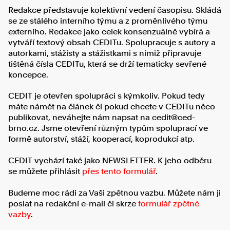
Redakce představuje kolektivní vedení časopisu. Skládá
se ze stálého interního týmu a z proměnlivého týmu
externího. Redakce jako celek konsenzuálně vybírá a
vytváří textový obsah CEDITu. Spolupracuje s autory a
autorkami, stážisty a stážistkami s nimiž připravuje
tištěná čísla CEDITu, která se drží tematicky sevřené
koncepce.
CEDIT je otevřen spolupráci s kýmkoliv. Pokud tedy
máte námět na článek či pokud chcete v CEDITu něco
publikovat, neváhejte nám napsat na cedit@ced-
brno.cz. Jsme otevření různým typům spoluprací ve
formě autorství, stáží, kooperací, koprodukcí atp.
CEDIT vychází také jako NEWSLETTER. K jeho odběru
se můžete přihlásit
přes tento formulář
.
Budeme moc rádi za Vaši zpětnou vazbu. Můžete nám ji
poslat na redakční e-mail či skrze
formulář zpětné
vazby
.