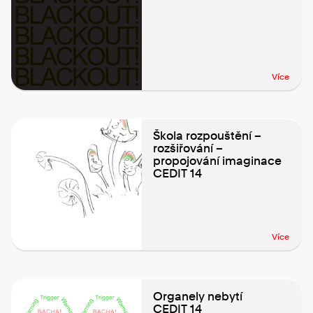
Více
Škola rozpouštění –
rozšiřování –
propojování imaginace
CEDIT 14
Více
Organely nebytí
CEDIT 14