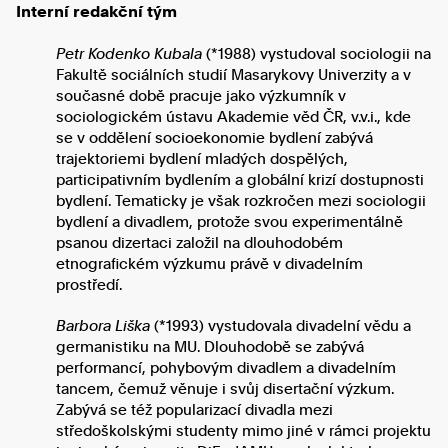
Interní redakční tým
Petr Kodenko Kubala
(*1988) v
ystudoval sociologii na
Fakultě sociálních studií Masarykovy Univerzity a v
současné době pracuje jako výzkumník v
sociologickém ústavu Akademie věd ČR, v.v.i., kde
se v oddělení socioekonomie bydlení zabývá
trajektoriemi bydlení mladých dospělých,
participativním bydlením a globální krizí dostupnosti
bydlení. Tematicky je však rozkročen mezi sociologii
bydlení a divadlem, protože svou experimentálně
psanou dizertaci založil na dlouhodobém
etnografickém výzkumu právě v divadelním
prostředí.
Barbora Liška
(*1993) vystudovala divadelní vědu a
germanistiku na MU. Dlouhodobě se zabývá
performancí, pohybovým divadlem a divadelním
tancem, čemuž věnuje i svůj disertační výzkum.
Zabývá se též popularizací divadla mezi
středoškolskými studenty mimo jiné v rámci projektu