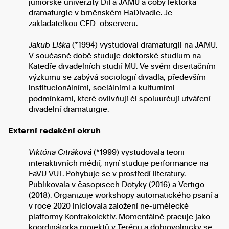
juniorské univerzity DiFa JAMU a coby lektorka
dramaturgie v brněnském HaDivadle. Je
zakladatelkou CED_observeru.
Jakub Liška
(*1994)
v
ystudoval dramaturgii na JAMU.
V současné době studuje doktorské studium na
Katedře divadelních studií MU. Ve svém disertačním
výzkumu se zabývá sociologií divadla, především
institucionálními, sociálními a kulturními
podmínkami, které ovlivňují či spoluurčují utváření
divadelní dramaturgie.
Externí redakční okruh
Viktória Citráková
(*1999) vystudovala teorii
interaktivních médií, nyní studuje performance na
FaVU VUT. Pohybuje se v prostředí literatury.
Publikovala v časopisech Dotyky (2016) a Vertigo
(2018). Organizuje workshopy automatického psaní a
v roce 2020 iniciovala založení ne-umělecké
platformy Kontrakolektiv. Momentálně pracuje jako
koordinátorka projektů v Terénu a dobrovolnicky se