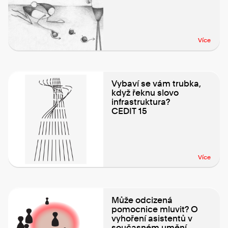
Více
Vybaví se vám trubka,
když řeknu slovo
infrastruktura?
CEDIT 15
Více
Může odcizená
pomocnice mluvit? O
vyhoření asistentů v
současném umění