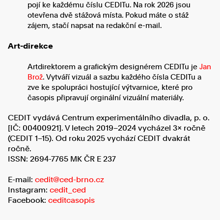
pojí ke každému číslu CEDITu. Na rok 2026 jsou
otevřena dvě stážová místa. Pokud máte o stáž
zájem, stačí napsat na redakční e-mail.
Art-direkce
Artdirektorem a grafickým designérem CEDITu je
Jan
Brož
. Vytváří vizuál a sazbu každého čísla CEDITu a
zve ke spolupráci hostující výtvarnice, které pro
časopis připravují orginální vizuální materiály.
CEDIT vydává Centrum experimentálního divadla, p. o.
[IČ: 00400921]. V letech 2019–2024 vycházel 3× ročně
(CEDIT 1–15). Od roku 2025 vychází CEDIT dvakrát
ročně.
ISSN: 2694-7765 MK ČR E 237
E-mail:
cedit@ced-brno.cz
Instagram:
cedit_ced
Facebook:
ceditcasopis