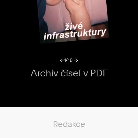
/
←
1
16 →
Archiv čísel v PDF
Redakce