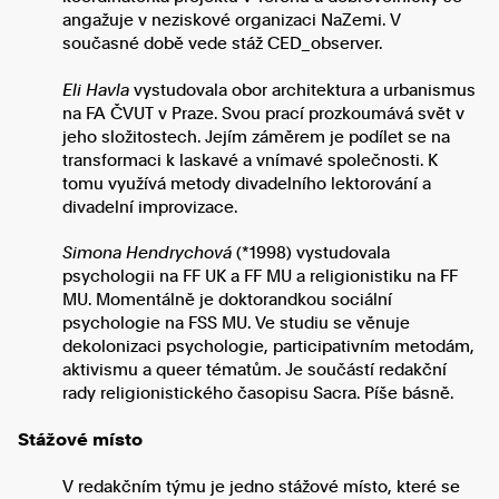
angažuje v neziskové organizaci NaZemi. V
současné době vede stáž CED_observer.
Eli Havla
vystudovala obor architektura a urbanismus
na FA ČVUT v Praze. Svou prací prozkoumává svět v
jeho složitostech. Jejím záměrem je podílet se na
transformaci k laskavé a vnímavé společnosti. K
tomu využívá metody divadelního lektorování a
divadelní improvizace.
Simona Hendrychová
(*1998) vystudovala
psychologii na FF UK a FF MU a religionistiku na FF
MU. Momentálně je doktorandkou sociální
psychologie na FSS MU. Ve studiu se věnuje
dekolonizaci psychologie, participativním metodám,
aktivismu a queer tématům. Je součástí redakční
rady religionistického časopisu Sacra. Píše básně.
Stážové místo
V redakčním týmu je jedno stážové místo, které se